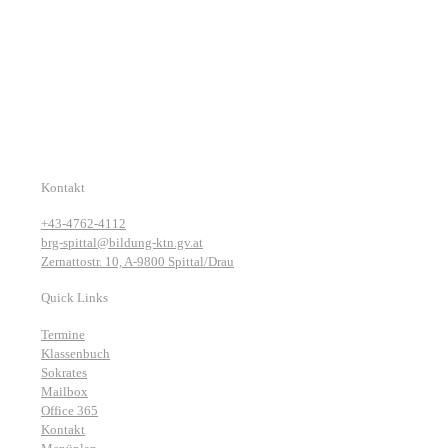
Kontakt
+43-4762-4112
brg-spittal@bildung-ktn.gv.at
Zernattostr. 10, A-9800 Spittal/Drau
Quick Links
Termine
Klassenbuch
Sokrates
Mailbox
Office 365
Kontakt