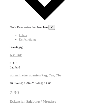
Nach Kategorien durchsuchen
✕
Lehrer
Reifeprüfung
Ganztägig
KV Tag
6. Juli
Laufend
Sprachreise Spanien 7ag, 7ar, 7br
30. Juni @ 8:00
-
7. Juli @ 17:00
7:30
Exkursion Salzburg / Mondsee