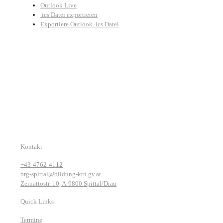
Outlook Live
.ics Datei exportieren
Exportiere Outlook .ics Datei
Kontakt
+43-4762-4112
brg-spittal@bildung-ktn.gv.at
Zernattostr. 10, A-9800 Spittal/Drau
Quick Links
Termine