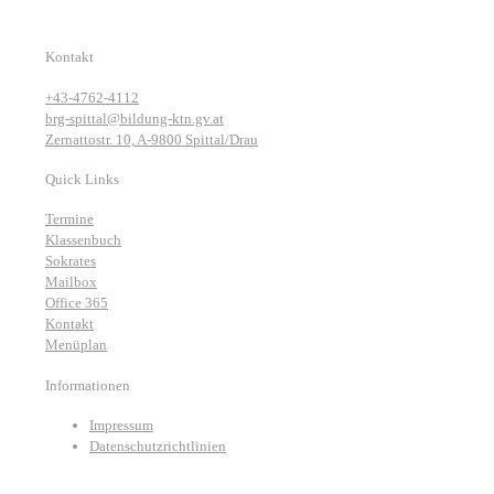
Kontakt
+43-4762-4112
brg-spittal@bildung-ktn.gv.at
Zernattostr. 10, A-9800 Spittal/Drau
Quick Links
Termine
Klassenbuch
Sokrates
Mailbox
Office 365
Kontakt
Menüplan
Informationen
Impressum
Datenschutzrichtlinien