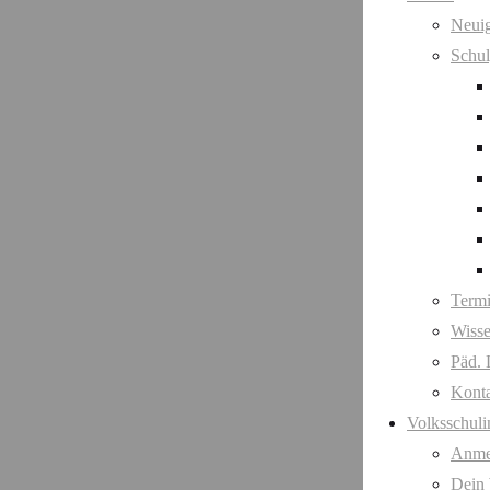
Neuig
Schul
Term
Wisse
Päd. 
Kont
Volksschuli
Anme
Dein