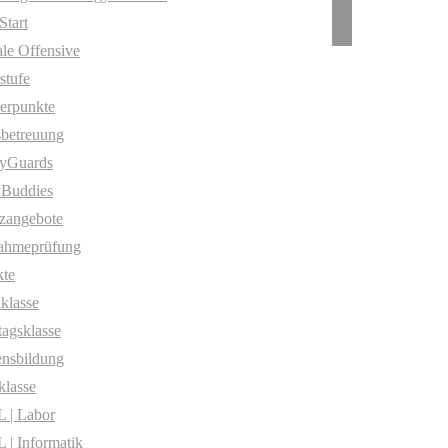
Start
ale Offensive
stufe
erpunkte
betreuung
yGuards
yBuddies
zangebote
ahmeprüfung
te
klasse
agsklasse
nsbildung
klasse
 | Labor
| Informatik