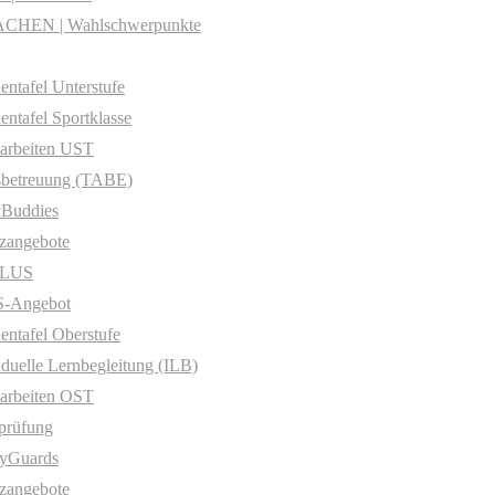
CHEN | Wahlschwerpunkte
entafel Unterstufe
entafel Sportklasse
arbeiten UST
sbetreuung (TABE)
yBuddies
zangebote
PLUS
-Angebot
entafel Oberstufe
iduelle Lernbegleitung (ILB)
arbeiten OST
prüfung
yGuards
zangebote