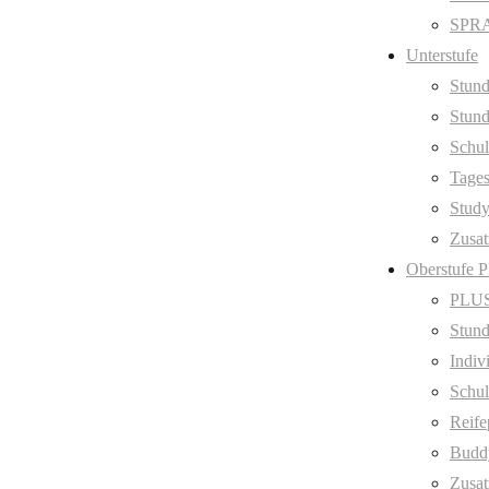
SPRA
Unterstufe
Stund
Stund
Schul
Tage
Stud
Zusat
Oberstufe 
PLUS
Stund
Indiv
Schul
Reife
Budd
Zusat