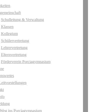
keiten
gemeinschaft
Schulleitung & Verwaltung
Klassen
Kollegium
Schülervertretung
Lehrervertretung
Elternvertretung
Förderverein Porciagymnasium
ine
nswertes
Leitvorstellungen
akt
nfo
ldung
 Weg ins Porciagymnasium