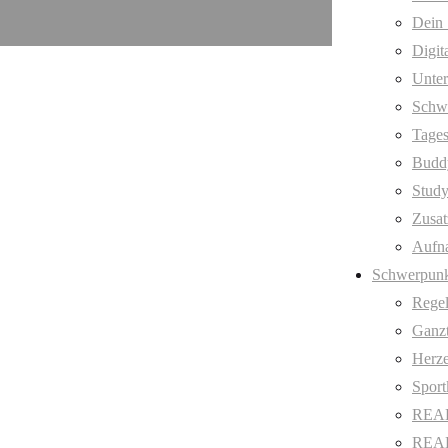
Dein 
Digit
Unter
Schw
Tages
Budd
Stud
Zusat
Aufn
Schwerpunk
Regel
Ganzt
Herze
Sport
REAL
REAL 