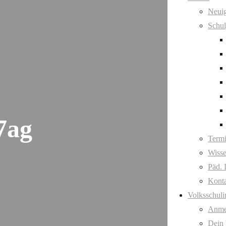
Neuig
Schul
7ag
Term
Wisse
Päd. 
Kont
Volksschuli
Anme
Dein