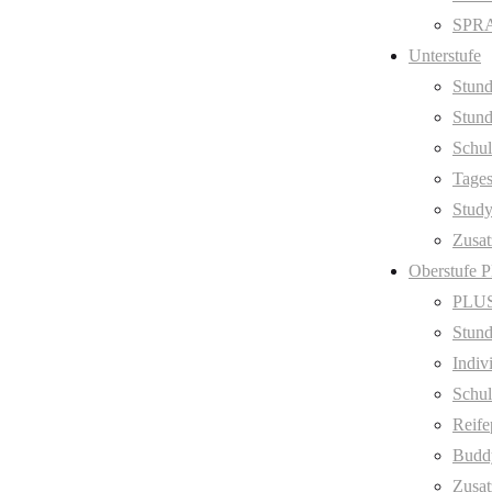
SPRA
Unterstufe
Stund
Stund
Schul
Tage
Stud
Zusat
Oberstufe 
PLUS
Stund
Indiv
Schul
Reife
Budd
Zusat