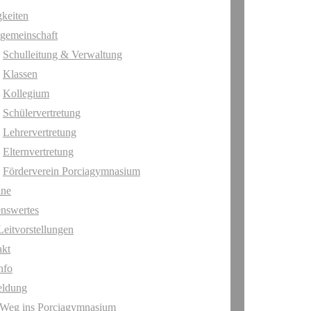
keiten
gemeinschaft
Schulleitung & Verwaltung
Klassen
Kollegium
Schülervertretung
Lehrervertretung
Elternvertretung
Förderverein Porciagymnasium
ine
nswertes
Leitvorstellungen
akt
nfo
ldung
 Weg ins Porciagymnasium