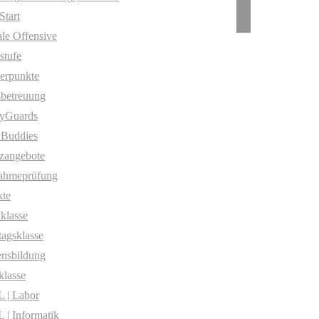
Start
ale Offensive
stufe
erpunkte
betreuung
yGuards
yBuddies
zangebote
ahmeprüfung
te
klasse
agsklasse
nsbildung
klasse
 | Labor
| Informatik