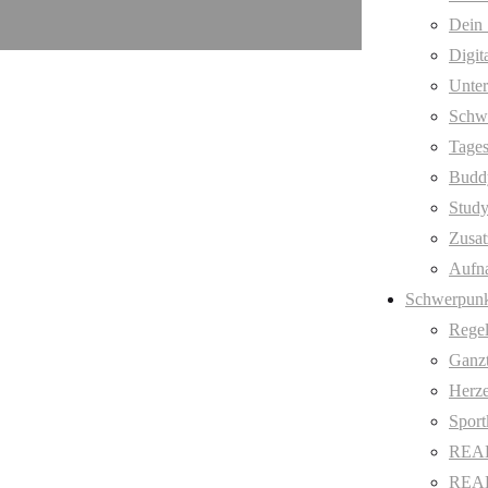
Dein 
Digit
Unter
Schw
Tages
Budd
Stud
Zusat
Aufn
Schwerpunk
Regel
Ganzt
Herze
Sport
REAL
REAL 