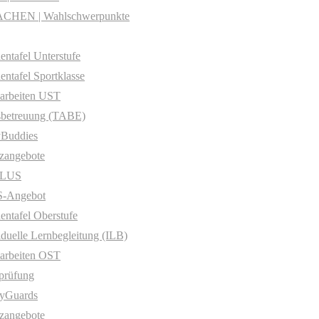
CHEN | Wahlschwerpunkte
entafel Unterstufe
entafel Sportklasse
arbeiten UST
sbetreuung (TABE)
yBuddies
zangebote
PLUS
-Angebot
entafel Oberstufe
iduelle Lernbegleitung (ILB)
arbeiten OST
prüfung
yGuards
zangebote