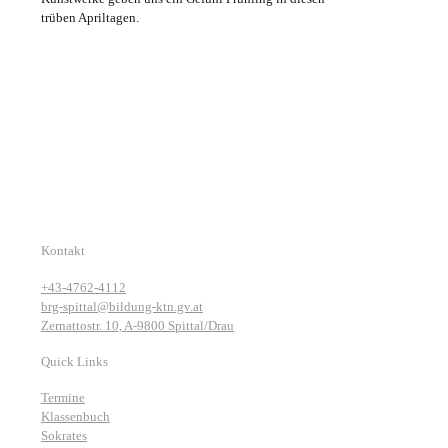
trüben Apriltagen.
Kontakt
+43-4762-4112
brg-spittal@bildung-ktn.gv.at
Zernattostr. 10, A-9800 Spittal/Drau
Quick Links
Termine
Klassenbuch
Sokrates