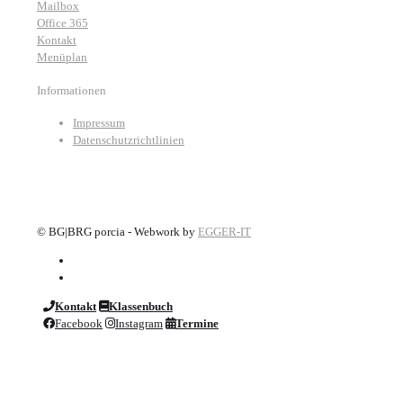
Mailbox
Office 365
Kontakt
Menüplan
Informationen
Impressum
Datenschutzrichtlinien
©
BG|BRG porcia - Webwork by
EGGER-IT
Kontakt
Klassenbuch
Facebook
Instagram
Termine