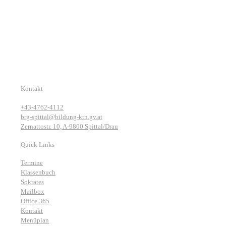
Kontakt
+43-4762-4112
brg-spittal@bildung-ktn.gv.at
Zernattostr. 10, A-9800 Spittal/Drau
Quick Links
Termine
Klassenbuch
Sokrates
Mailbox
Office 365
Kontakt
Menüplan