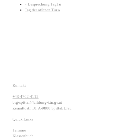
«
Besprechung TagTü
Tag der offenen Tür
»
Kontakt
+43-4762-4112
brg-spittal@bildung-ktn.gv.at
Zernattostr. 10, A-9800 Spittal/Drau
Quick Links
Termine
Klassenbuch