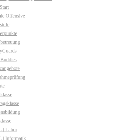
Start
ale Offensive
stufe
erpunkte
betreuung
yGuards
yBuddies
zangebote
ahmeprüfung
te
klasse
agsklasse
nsbildung
klasse
 | Labor
| Informatik