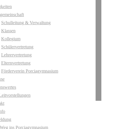
keiten
gemeinschaft
Schulleitung & Verwaltung
Klassen
Kollegium
Schülervertretung
Lehrervertretung
Elternvertretung
Förderverein Porciagymnasium
ine
nswertes
Leitvorstellungen
akt
nfo
ldung
 Weg ins Porciagymnasium