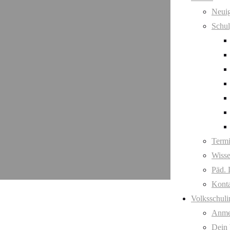
Neuig
Schul
Term
Wisse
Päd. 
Kont
Volksschuli
Anme
Dein