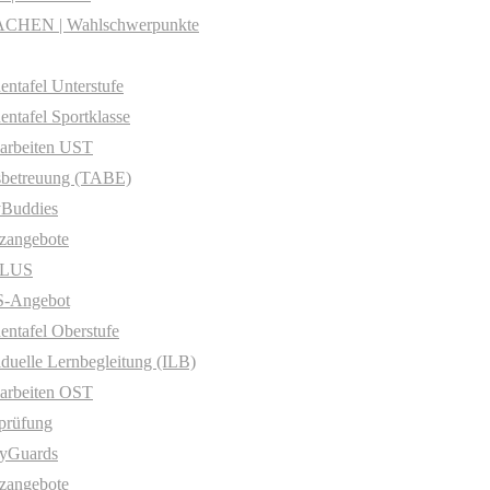
CHEN | Wahlschwerpunkte
entafel Unterstufe
entafel Sportklasse
arbeiten UST
sbetreuung (TABE)
yBuddies
zangebote
PLUS
-Angebot
entafel Oberstufe
iduelle Lernbegleitung (ILB)
arbeiten OST
prüfung
yGuards
zangebote