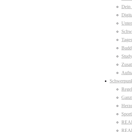
Dein 
Digit
Unter
Schw
Tages
Budd
Stud
Zusat
Aufn
Schwerpunk
Regel
Ganzt
Herze
Sport
REAL
REAL 