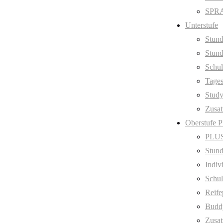
SPRA
Unterstufe
Stund
Stund
Schul
Tage
Stud
Zusat
Oberstufe 
PLUS
Stund
Indiv
Schul
Reife
Budd
Zusat