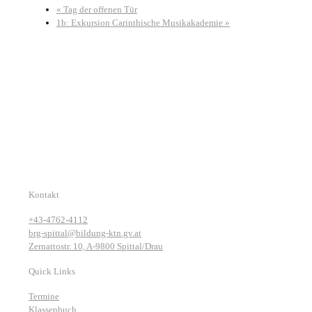
«
Tag der offenen Tür
1b: Exkursion Carinthische Musikakademie
»
Kontakt
+43-4762-4112
brg-spittal@bildung-ktn.gv.at
Zernattostr. 10, A-9800 Spittal/Drau
Quick Links
Termine
Klassenbuch