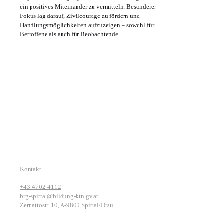
ein positives Miteinander zu vermitteln. Besonderer
Fokus lag darauf, Zivilcourage zu fördern und
Handlungsmöglichkeiten aufzuzeigen – sowohl für
Betroffene als auch für Beobachtende.
Kontakt
+43-4762-4112
brg-spittal@bildung-ktn.gv.at
Zernattostr. 10, A-9800 Spittal/Drau