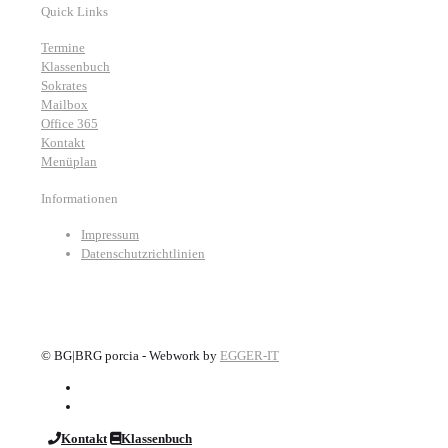
Quick Links
Termine
Klassenbuch
Sokrates
Mailbox
Office 365
Kontakt
Menüplan
Informationen
Impressum
Datenschutzrichtlinien
©
BG|BRG porcia - Webwork by
EGGER-IT
Kontakt
Klassenbuch