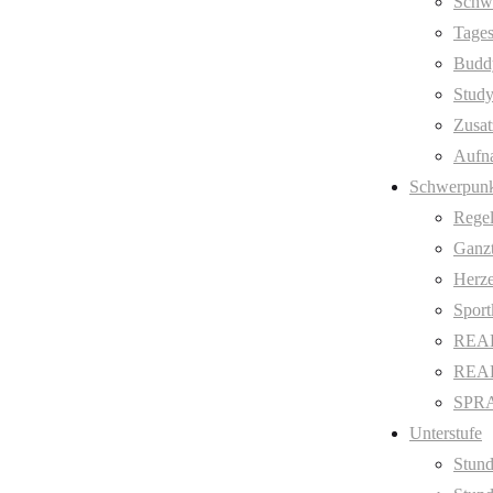
Schw
Tages
Budd
Stud
Zusat
Aufn
Schwerpunk
Regel
Ganzt
Herze
Sport
REAL
REAL 
SPRA
Unterstufe
Stund