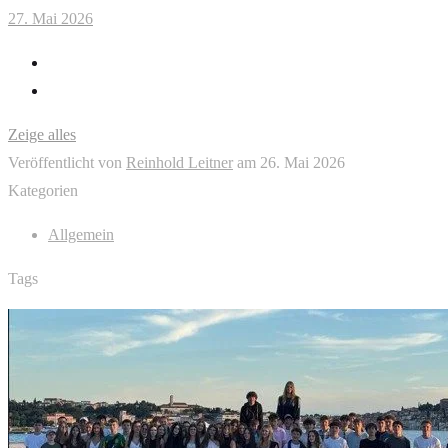
27. Mai 2026
Zeige alles
Veröffentlicht von
Reinhold Leitner
am
26. Mai 2026
Kategorien
Allgemein
Tags