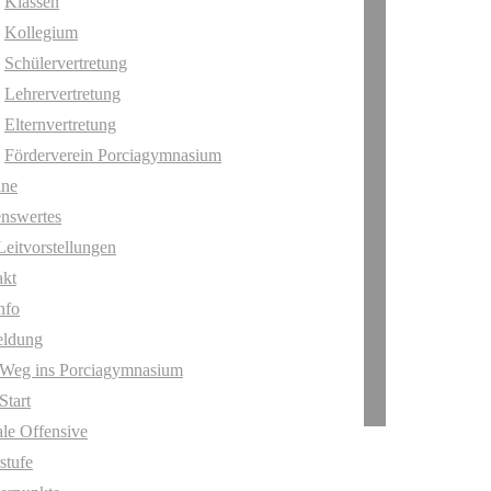
Klassen
Kollegium
Schülervertretung
Lehrervertretung
Elternvertretung
Förderverein Porciagymnasium
ine
nswertes
Leitvorstellungen
akt
nfo
ldung
 Weg ins Porciagymnasium
Start
ale Offensive
stufe