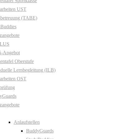
entafel Sportklasse
arbeiten UST
sbetreuung (TABE)
yBuddies
zangebote
PLUS
-Angebot
entafel Oberstufe
iduelle Lernbegleitung (ILB)
arbeiten OST
prüfung
yGuards
zangebote
Anlaufstellen
BuddyGuards