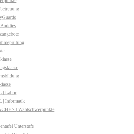
erpunkte
betreuung
yGuards
yBuddies
zangebote
ahmeprüfung
te
klasse
agsklasse
nsbildung
klasse
 | Labor
| Informatik
CHEN | Wahlschwerpunkte
entafel Unterstufe