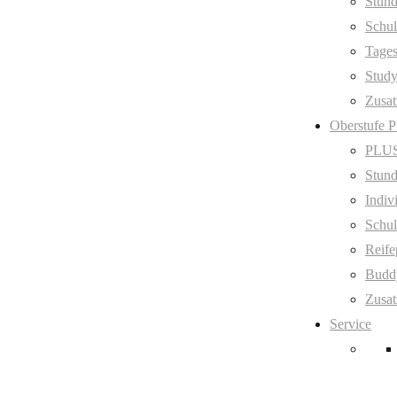
Stund
Schul
Tage
Stud
Zusat
Oberstufe 
PLUS
Stund
Indiv
Schul
Reife
Budd
Zusat
Service