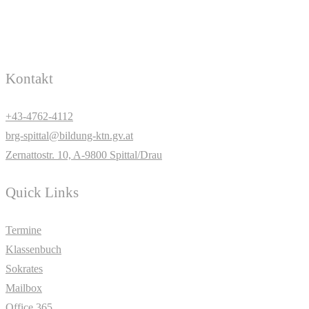
Kontakt
+43-4762-4112
brg-spittal@bildung-ktn.gv.at
Zernattostr. 10, A-9800 Spittal/Drau
Quick Links
Termine
Klassenbuch
Sokrates
Mailbox
Office 365