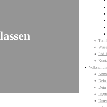
lassen
Term
Wisse
Päd. 
Kont
Volksschuli
Anme
Dein
Dein 
Digit
Unter