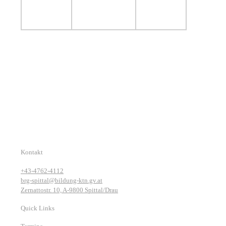
Kontakt
+43-4762-4112
brg-spittal@bildung-ktn.gv.at
Zernattostr. 10, A-9800 Spittal/Drau
Quick Links