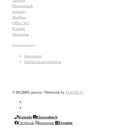
Termine
Klassenbuch
Sokrates
Mailbox
Office 365
Kontakt
Menüplan
Informationen
Impressum
Datenschutzrichtlinien
©
BG|BRG porcia - Webwork by
EGGER-IT
Kontakt
Klassenbuch
Facebook
Instagram
Termine