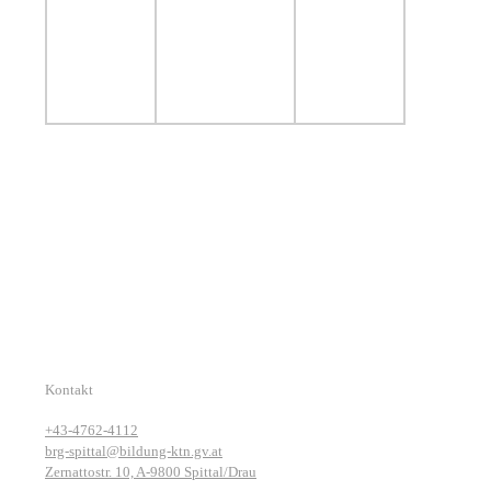
Kontakt
+43-4762-4112
brg-spittal@bildung-ktn.gv.at
Zernattostr. 10, A-9800 Spittal/Drau