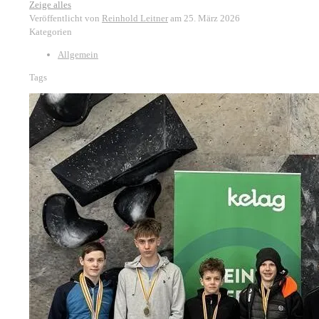
Zeige alles
Veröffentlicht von
Reinhold Leitner
am
25. März 2026
Kategorien
Allgemein
Tags