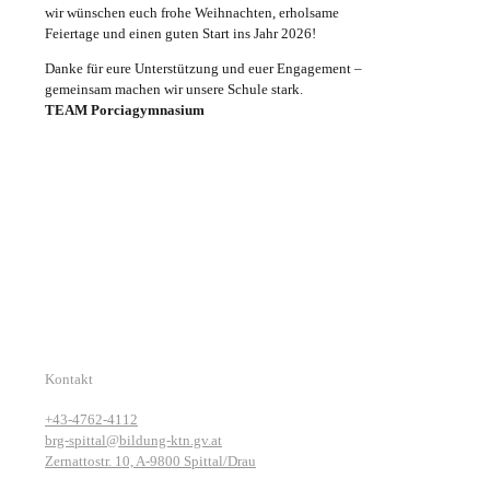
wir wünschen euch frohe Weihnachten, erholsame
Feiertage und einen guten Start ins Jahr 2026!
Danke für eure Unterstützung und euer Engagement –
gemeinsam machen wir unsere Schule stark.
TEAM Porciagymnasium
Kontakt
+43-4762-4112
brg-spittal@bildung-ktn.gv.at
Zernattostr. 10, A-9800 Spittal/Drau