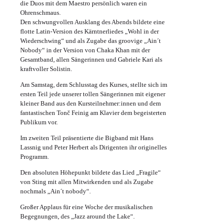
die Duos mit dem Maestro persönlich waren ein
Ohrenschmaus.
Den schwungvollen Ausklang des Abends bildete eine
flotte Latin-Version des Kärntnerliedes „Wohl in der
Wiederschwing“ und als Zugabe das groovige „Ain´t
Nobody“ in der Version von Chaka Khan mit der
Gesamtband, allen Sängerinnen und Gabriele Kari als
kraftvoller Solistin.
Am Samstag, dem Schlusstag des Kurses, stellte sich im
ersten Teil jede unserer tollen Sängerinnen mit eigener
kleiner Band aus den Kursteilnehmer:innen und dem
fantastischen Tonč Feinig am Klavier dem begeisterten
Publikum vor.
Im zweiten Teil präsentierte die Bigband mit Hans
Lassnig und Peter Herbert als Dirigenten ihr originelles
Programm.
Den absoluten Höhepunkt bildete das Lied „Fragile“
von Sting mit allen Mitwirkenden und als Zugabe
nochmals „Ain´t nobody“.
Großer Applaus für eine Woche der musikalischen
Begegnungen, des „Jazz around the Lake“.