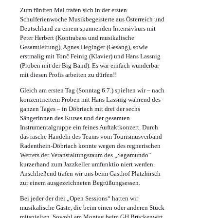
Zum fünften Mal trafen sich in der ersten
Schulferienwoche Musikbegeisterte aus Österreich und
Deutschland zu einem spannenden Intensivkurs mit
Peter Herbert (Kontrabass und musikalische
Gesamtleitung), Agnes Heginger (Gesang), sowie
erstmalig mit Tonč Feinig (Klavier) und Hans Lassnig
(Proben mit der Big Band). Es war einfach wunderbar
mit diesen Profis arbeiten zu dürfen!!
Gleich am ersten Tag (Sonntag 6.7.) spielten wir – nach
konzentriertem Proben mit Hans Lassnig während des
ganzen Tages – in Döbriach mit drei der sechs
Sängerinnen des Kurses und der gesamten
Instrumentalgruppe ein feines Auftaktkonzert. Durch
das rasche Handeln des Teams vom Tourismusverband
Radenthein-Döbriach konnte wegen des regnerischen
Wetters der Veranstaltungsraum des „Sagamundo“
kurzerhand zum Jazzkeller umfunktio niert werden.
Anschließend trafen wir uns beim Gasthof Platzhirsch
zur einem ausgezeichneten Begrüßungsessen.
Bei jeder der drei „Open Sessions“ hatten wir
musikalische Gäste, die beim einen oder anderen Stück
mitspielten. Sowohl am Montag beim GH Brückenwirt,