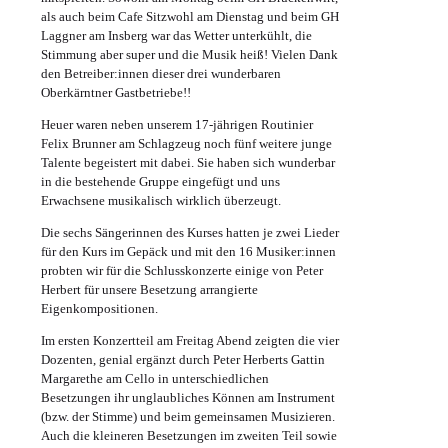
als auch beim Cafe Sitzwohl am Dienstag und beim GH
Laggner am Insberg war das Wetter unterkühlt, die
Stimmung aber super und die Musik heiß! Vielen Dank
den Betreiber:innen dieser drei wunderbaren
Oberkärntner Gastbetriebe!!
Heuer waren neben unserem 17-jährigen Routinier
Felix Brunner am Schlagzeug noch fünf weitere junge
Talente begeistert mit dabei. Sie haben sich wunderbar
in die bestehende Gruppe eingefügt und uns
Erwachsene musikalisch wirklich überzeugt.
Die sechs Sängerinnen des Kurses hatten je zwei Lieder
für den Kurs im Gepäck und mit den 16 Musiker:innen
probten wir für die Schlusskonzerte einige von Peter
Herbert für unsere Besetzung arrangierte
Eigenkompositionen.
Im ersten Konzertteil am Freitag Abend zeigten die vier
Dozenten, genial ergänzt durch Peter Herberts Gattin
Margarethe am Cello in unterschiedlichen
Besetzungen ihr unglaubliches Können am Instrument
(bzw. der Stimme) und beim gemeinsamen Musizieren.
Auch die kleineren Besetzungen im zweiten Teil sowie