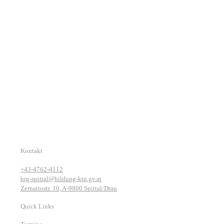
Kontakt
+43-4762-4112
brg-spittal@bildung-ktn.gv.at
Zernattostr. 10, A-9800 Spittal/Drau
Quick Links