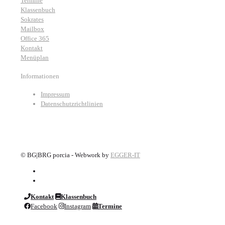
Termine
Klassenbuch
Sokrates
Mailbox
Office 365
Kontakt
Menüplan
Informationen
Impressum
Datenschutzrichtlinien
©
BG|BRG porcia - Webwork by
EGGER-IT
Kontakt
Klassenbuch
Facebook
Instagram
Termine