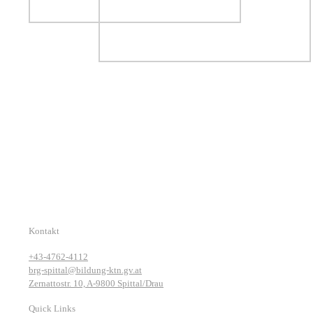
Kontakt
+43-4762-4112
brg-spittal@bildung-ktn.gv.at
Zernattostr. 10, A-9800 Spittal/Drau
Quick Links