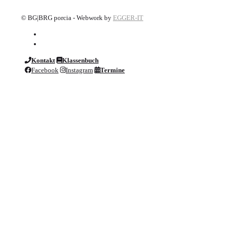
©
BG|BRG porcia - Webwork by
EGGER-IT
Kontakt
Klassenbuch
Facebook
Instagram
Termine