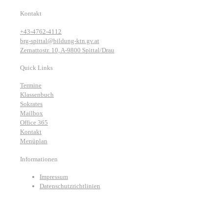
Kontakt
+43-4762-4112
brg-spittal@bildung-ktn.gv.at
Zernattostr. 10, A-9800 Spittal/Drau
Quick Links
Termine
Klassenbuch
Sokrates
Mailbox
Office 365
Kontakt
Menüplan
Informationen
Impressum
Datenschutzrichtlinien