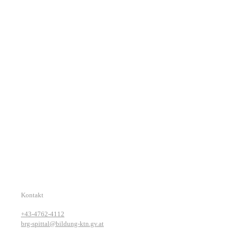
Kontakt
+43-4762-4112
brg-spittal@bildung-ktn.gv.at