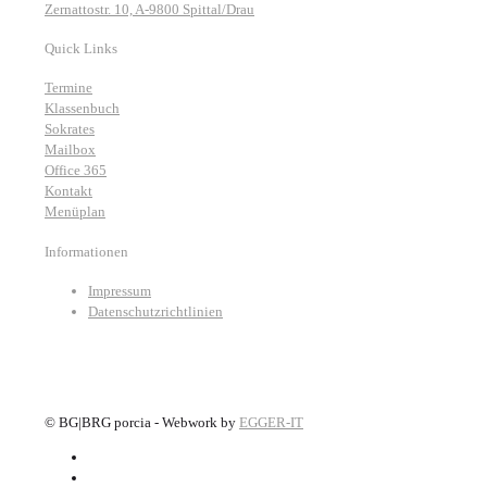
Zernattostr. 10, A-9800 Spittal/Drau
Quick Links
Termine
Klassenbuch
Sokrates
Mailbox
Office 365
Kontakt
Menüplan
Informationen
Impressum
Datenschutzrichtlinien
©
BG|BRG porcia - Webwork by
EGGER-IT