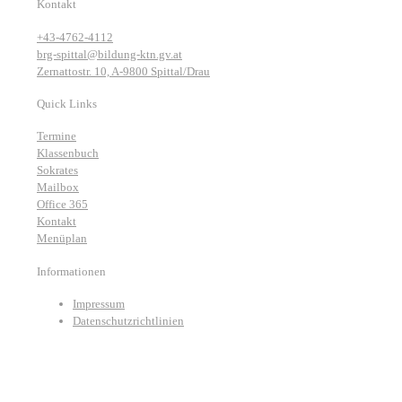
Kontakt
+43-4762-4112
brg-spittal@bildung-ktn.gv.at
Zernattostr. 10, A-9800 Spittal/Drau
Quick Links
Termine
Klassenbuch
Sokrates
Mailbox
Office 365
Kontakt
Menüplan
Informationen
Impressum
Datenschutzrichtlinien