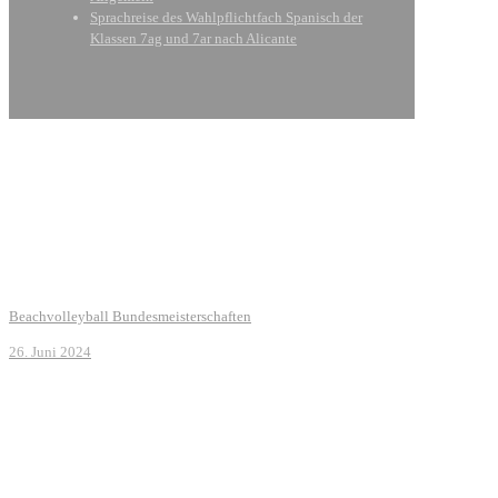
Sprachreise des Wahlpflichtfach Spanisch der
Klassen 7ag und 7ar nach Alicante
Beachvolleyball Bundesmeisterschaften
26. Juni 2024