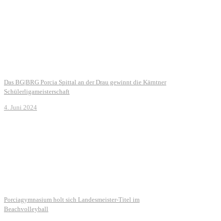
Das BG|BRG Porcia Spittal an der Drau gewinnt die Kärntner
Schülerligameisterschaft
4. Juni 2024
Porciagymnasium holt sich Landesmeister-Titel im
Beachvolleyball