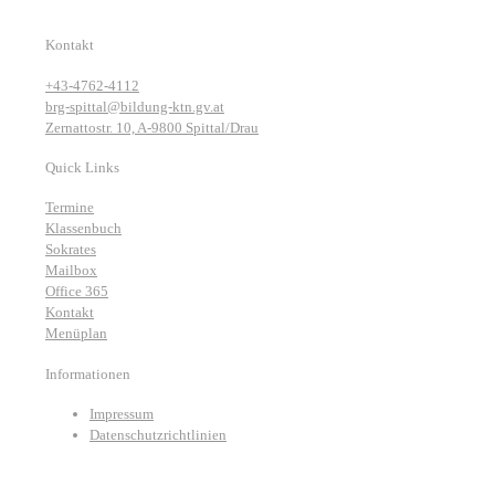
Kontakt
+43-4762-4112
brg-spittal@bildung-ktn.gv.at
Zernattostr. 10, A-9800 Spittal/Drau
Quick Links
Termine
Klassenbuch
Sokrates
Mailbox
Office 365
Kontakt
Menüplan
Informationen
Impressum
Datenschutzrichtlinien