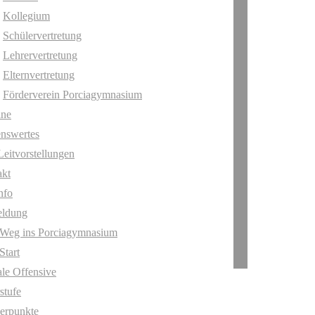
Kollegium
Schülervertretung
Lehrervertretung
Elternvertretung
Förderverein Porciagymnasium
ine
nswertes
Leitvorstellungen
akt
nfo
ldung
 Weg ins Porciagymnasium
Start
ale Offensive
stufe
erpunkte