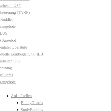
arbeiten UST
sbetreuung (TABE)
yBuddies
zangebote
PLUS
-Angebot
entafel Oberstufe
iduelle Lernbegleitung (ILB)
arbeiten OST
prüfung
yGuards
zangebote
Anlaufstellen
BuddyGuards
StudyBuddies