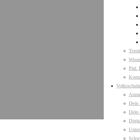
n
Term
Wisse
Päd. 
Kont
Volksschuli
Anme
Dein
Dein 
Digit
Unter
Schw