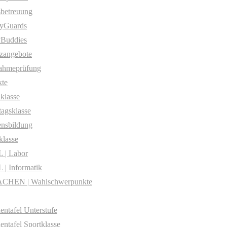
betreuung
yGuards
yBuddies
zangebote
ahmeprüfung
te
klasse
agsklasse
nsbildung
klasse
 | Labor
| Informatik
CHEN | Wahlschwerpunkte
entafel Unterstufe
entafel Sportklasse