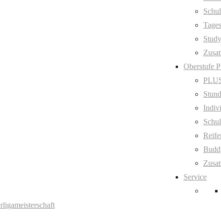
Schul
Tage
Stud
Zusat
Oberstufe 
PLUS
Stund
Indiv
Schul
Reife
Budd
Zusat
Service
ligameisterschaft