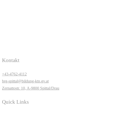
Kontakt
+43-4762-4112
brg-spittal@bildung-ktn.gv.at
Zernattostr. 10, A-9800 Spittal/Drau
Quick Links