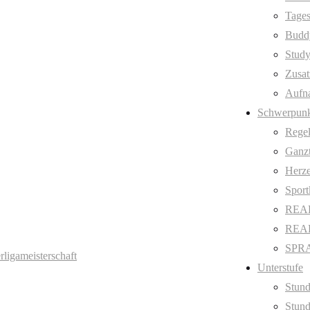
Tages
Budd
Stud
Zusat
Aufn
Schwerpunk
Regel
Ganzt
Herze
Sport
REAL
REAL 
SPRA
ligameisterschaft
Unterstufe
Stund
Stund