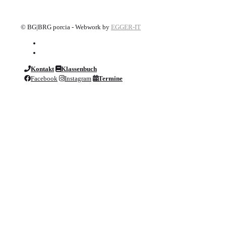
©
BG|BRG porcia - Webwork by
EGGER-IT
Kontakt
Klassenbuch
Facebook
Instagram
Termine