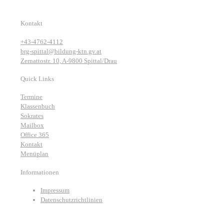
Kontakt
+43-4762-4112
brg-spittal@bildung-ktn.gv.at
Zernattostr. 10, A-9800 Spittal/Drau
Quick Links
Termine
Klassenbuch
Sokrates
Mailbox
Office 365
Kontakt
Menüplan
Informationen
Impressum
Datenschutzrichtlinien