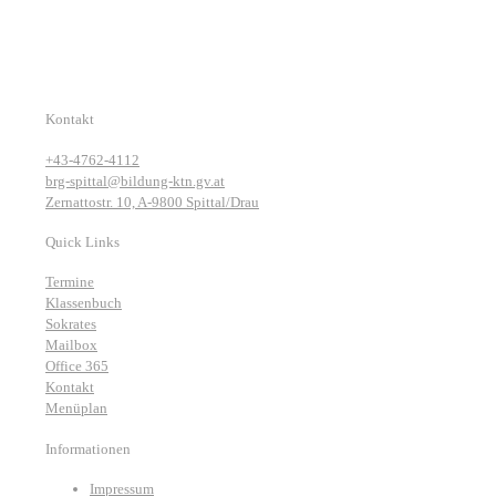
Kontakt
+43-4762-4112
brg-spittal@bildung-ktn.gv.at
Zernattostr. 10, A-9800 Spittal/Drau
Quick Links
Termine
Klassenbuch
Sokrates
Mailbox
Office 365
Kontakt
Menüplan
Informationen
Impressum