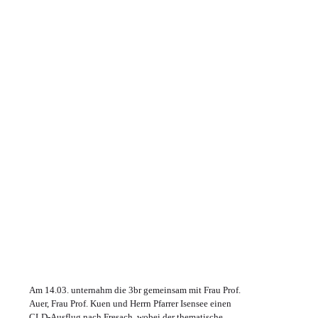
Am 14.03. unternahm die 3br gemeinsam mit Frau Prof.
Auer, Frau Prof. Kuen und Herrn Pfarrer Isensee einen
CLD-Ausflug nach Fresach, wobei der thematische