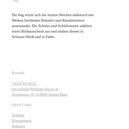
Tags
Die 6ag setzte sich die letzten Wochen malerisch mit
Werken berühmter Künstler und Künstlerinnen
auseinander. Die Schüler und Schülerinnen wählten
einen Bildausschnitt aus und malten diesen in
Schwarz-Weiß und in Farbe.
Kontakt
+43-4762-4112
brg-spittal@bildung-ktn.gv.at
Zernattostr. 10, A-9800 Spittal/Drau
Quick Links
Termine
Klassenbuch
Sokrates