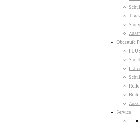
Schul
Tage
Stud
Zusat
Oberstufe 
PLUS
Stund
Indiv
Schul
Reife
Budd
Zusat
Service