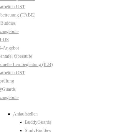
arbeiten UST
sbetreuung (TABE)
yBuddies
zangebote
PLUS
-Angebot
entafel Oberstufe
iduelle Lernbegleitung (ILB)
arbeiten OST
prüfung
yGuards
zangebote
Anlaufstellen
BuddyGuards
StudyBuddies