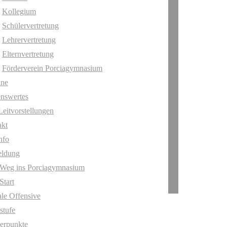
Kollegium
Schülervertretung
Lehrervertretung
Elternvertretung
Förderverein Porciagymnasium
ine
nswertes
Leitvorstellungen
akt
nfo
ldung
 Weg ins Porciagymnasium
Start
ale Offensive
stufe
erpunkte