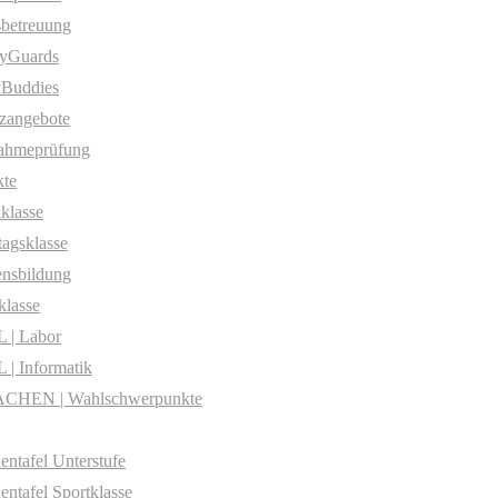
betreuung
yGuards
yBuddies
zangebote
ahmeprüfung
te
klasse
agsklasse
nsbildung
klasse
 | Labor
| Informatik
CHEN | Wahlschwerpunkte
entafel Unterstufe
entafel Sportklasse