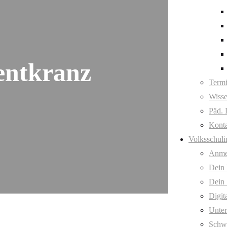
entkranz
Term
Wisse
Päd. 
Kont
Volksschuli
Anme
Dein
Dein 
Digit
Unter
Schw