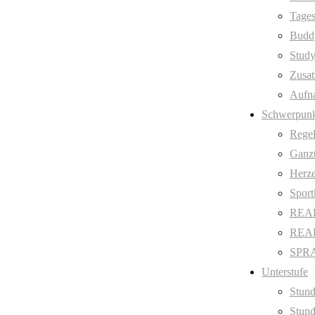
Tages
Budd
Stud
Zusat
Aufn
Schwerpunk
Regel
Ganzt
Herze
Sport
REAL
REAL 
SPRA
Unterstufe
Stund
Stund