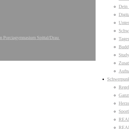
Dein 
Digit
Unter
Schw
im Porciagymnasium Spittal/Drau
Tages
Budd
Stud
Zusat
Aufn
Schwerpunk
Regel
Ganzt
Herze
Sport
REAL
REAL 