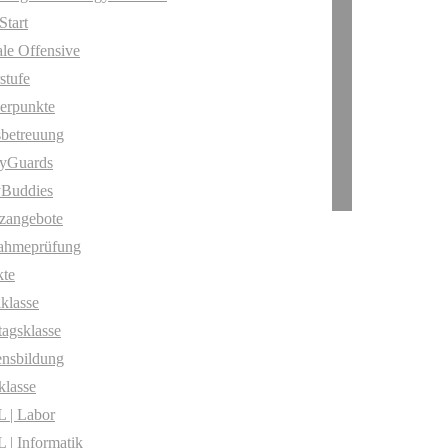
Start
ale Offensive
stufe
erpunkte
betreuung
yGuards
yBuddies
zangebote
ahmeprüfung
te
klasse
agsklasse
nsbildung
klasse
 | Labor
| Informatik