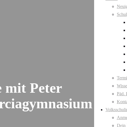
Neuig
Schul
Term
mit Peter
Wisse
Päd. 
orciagymnasium
Kont
Volksschuli
Anme
Dein