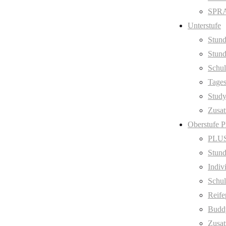
SPRA
Unterstufe
Stund
Stund
Schul
Tage
Stud
Zusat
Oberstufe 
PLUS
Stund
Indiv
Schul
Reife
Budd
Zusat