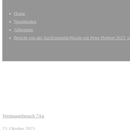
Home
Neuigkeiten
Allgemein
Bericht von der JazzEnsembleWoche mit Peter Herbert 2023 
Vernissagebesuch 7Ag
23. Oktober 2023