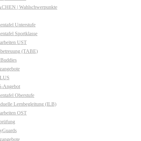
CHEN | Wahlschwerpunkte
entafel Unterstufe
entafel Sportklasse
arbeiten UST
sbetreuung (TABE)
yBuddies
zangebote
PLUS
-Angebot
entafel Oberstufe
iduelle Lernbegleitung (ILB)
arbeiten OST
prüfung
yGuards
zangebote