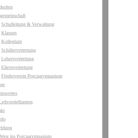
keiten
gemeinschaft
Schulleitung & Verwaltung
Klassen
Kollegium
Schülervertretung
Lehrervertretung
Elternvertretung
Förderverein Porciagymnasium
ine
nswertes
Leitvorstellungen
akt
nfo
ldung
 Weg ins Porciagymnasium