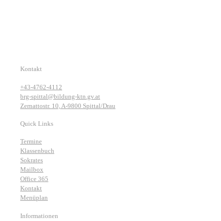
Kontakt
+43-4762-4112
brg-spittal@bildung-ktn.gv.at
Zernattostr. 10, A-9800 Spittal/Drau
Quick Links
Termine
Klassenbuch
Sokrates
Mailbox
Office 365
Kontakt
Menüplan
Informationen