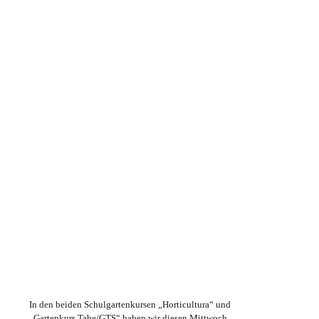
In den beiden Schulgartenkursen „Horticultura“ und
„Gartenkurs Tabe/GTS“ haben wir diesen Mittwoch