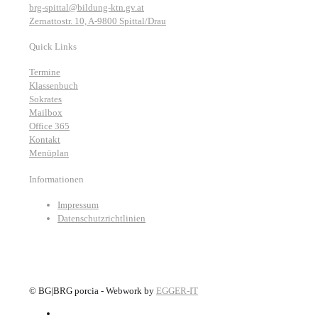
brg-spittal@bildung-ktn.gv.at
Zernattostr. 10, A-9800 Spittal/Drau
Quick Links
Termine
Klassenbuch
Sokrates
Mailbox
Office 365
Kontakt
Menüplan
Informationen
Impressum
Datenschutzrichtlinien
©
BG|BRG porcia - Webwork by
EGGER-IT