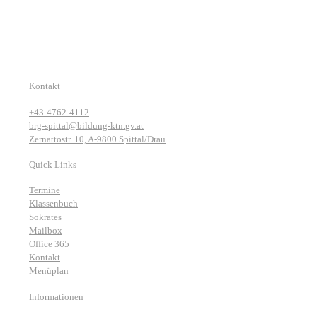
Kontakt
+43-4762-4112
brg-spittal@bildung-ktn.gv.at
Zernattostr. 10, A-9800 Spittal/Drau
Quick Links
Termine
Klassenbuch
Sokrates
Mailbox
Office 365
Kontakt
Menüplan
Informationen