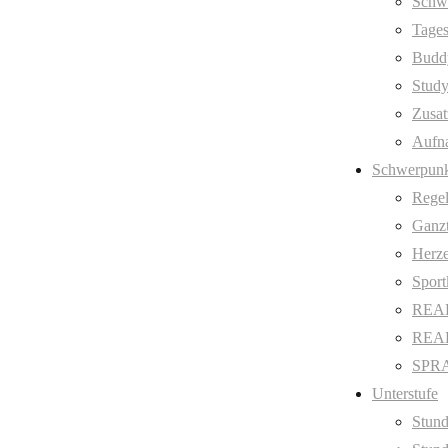
Schw
Tages
Budd
Stud
Zusat
Aufn
Schwerpunk
Regel
Ganzt
Herze
Sport
REAL
REAL 
SPRA
Unterstufe
Stund