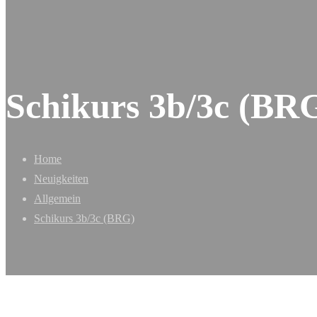
Schikurs 3b/3c (BR
Home
Neuigkeiten
Allgemein
Schikurs 3b/3c (BRG)