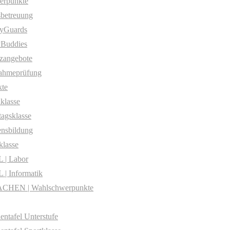
erpunkte
betreuung
yGuards
yBuddies
zangebote
ahmeprüfung
te
klasse
agsklasse
nsbildung
klasse
 | Labor
| Informatik
CHEN | Wahlschwerpunkte
entafel Unterstufe