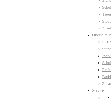
Stund
Schul
Tage
Stud
Zusat
Oberstufe 
PLUS
Stund
Indiv
Schul
Reife
Budd
Zusat
Service