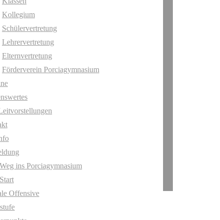
Klassen
Kollegium
Schülervertretung
Lehrervertretung
Elternvertretung
Förderverein Porciagymnasium
ine
nswertes
Leitvorstellungen
akt
nfo
ldung
 Weg ins Porciagymnasium
Start
ale Offensive
stufe