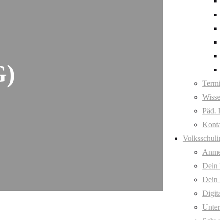
G)
Term
Wisse
Päd. 
Kont
Volksschuli
Anme
Dein
Dein 
Digit
Unter