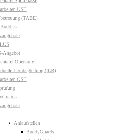
entafel Sportklasse
arbeiten UST
sbetreuung (TABE)
yBuddies
zangebote
PLUS
-Angebot
entafel Oberstufe
iduelle Lernbegleitung (ILB)
arbeiten OST
prüfung
yGuards
zangebote
Anlaufstellen
BuddyGuards