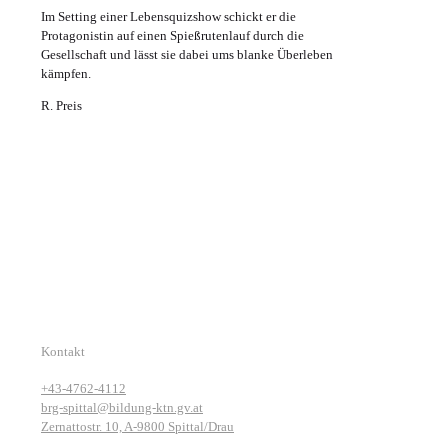
Im Setting einer Lebensquizshow schickt er die
Protagonistin auf einen Spießrutenlauf durch die
Gesellschaft und lässt sie dabei ums blanke Überleben
kämpfen.
R. Preis
Kontakt
+43-4762-4112
brg-spittal@bildung-ktn.gv.at
Zernattostr. 10, A-9800 Spittal/Drau