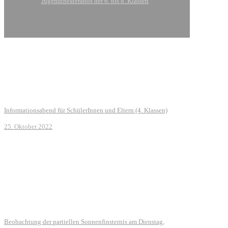
Jugendtheaterabos der 6. bis 8. Klassen
Informationsabend für SchülerInnen und Eltern (4. Klassen)
25. Oktober 2022
Beobachtung der partiellen Sonnenfinsternis am Dienstag,