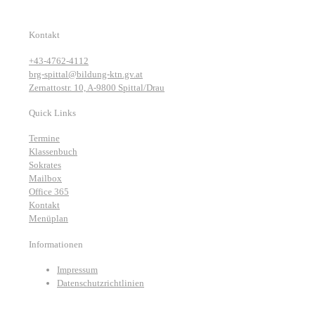
Kontakt
+43-4762-4112
brg-spittal@bildung-ktn.gv.at
Zernattostr. 10, A-9800 Spittal/Drau
Quick Links
Termine
Klassenbuch
Sokrates
Mailbox
Office 365
Kontakt
Menüplan
Informationen
Impressum
Datenschutzrichtlinien