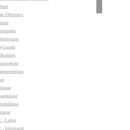
Start
ale Offensive
stufe
erpunkte
betreuung
yGuards
yBuddies
zangebote
ahmeprüfung
te
klasse
agsklasse
nsbildung
klasse
 | Labor
| Informatik