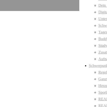
Dein 
Digit
Unter
Schw
Tages
Budd
Stud
Zusat
Aufn
Schwerpunk
Regel
Ganzt
Herze
Sport
REAL
REAL 