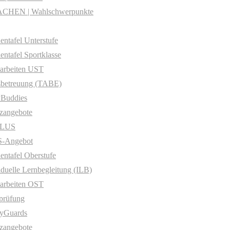
CHEN | Wahlschwerpunkte
entafel Unterstufe
entafel Sportklasse
arbeiten UST
sbetreuung (TABE)
yBuddies
zangebote
PLUS
-Angebot
entafel Oberstufe
iduelle Lernbegleitung (ILB)
arbeiten OST
prüfung
yGuards
zangebote