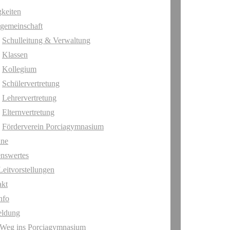
keiten
gemeinschaft
Schulleitung & Verwaltung
Klassen
Kollegium
Schülervertretung
Lehrervertretung
Elternvertretung
Förderverein Porciagymnasium
ine
nswertes
Leitvorstellungen
akt
nfo
ldung
 Weg ins Porciagymnasium