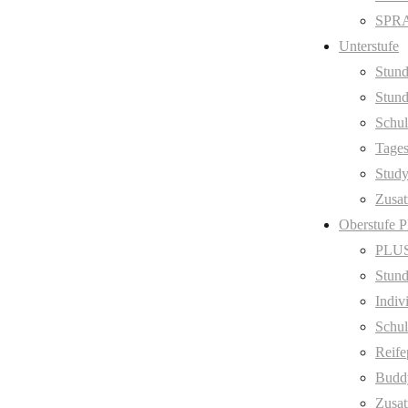
SPRA
Unterstufe
Stund
Stund
Schul
Tage
Stud
Zusat
Oberstufe 
PLUS
Stund
Indiv
Schul
Reife
Budd
Zusat