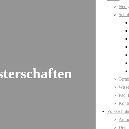
Neuig
Schul
terschaften
Term
Wisse
Päd. 
Kont
Volksschuli
Anme
Dein