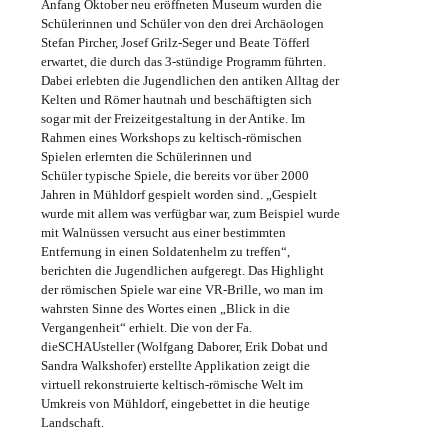
Anfang Oktober neu eröffneten Museum wurden die
Schülerinnen und Schüler von den drei Archäologen
Stefan Pircher, Josef Grilz-Seger und Beate Töfferl
erwartet, die durch das 3-stündige Programm führten.
Dabei erlebten die Jugendlichen den antiken Alltag der
Kelten und Römer hautnah und beschäftigten sich
sogar mit der Freizeitgestaltung in der Antike. Im
Rahmen eines Workshops zu keltisch-römischen
Spielen erlernten die Schülerinnen und
Schüler typische Spiele, die bereits vor über 2000
Jahren in Mühldorf gespielt worden sind. „Gespielt
wurde mit allem was verfügbar war, zum Beispiel wurde
mit Walnüssen versucht aus einer bestimmten
Entfernung in einen Soldatenhelm zu treffen“,
berichten die Jugendlichen aufgeregt. Das Highlight
der römischen Spiele war eine VR-Brille, wo man im
wahrsten Sinne des Wortes einen „Blick in die
Vergangenheit“ erhielt. Die von der Fa.
dieSCHAUsteller (Wolfgang Daborer, Erik Dobat und
Sandra Walkshofer) erstellte Applikation zeigt die
virtuell rekonstruierte keltisch-römische Welt im
Umkreis von Mühldorf, eingebettet in die heutige
Landschaft.