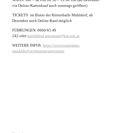
via Online-Kartenkauf auch sonntags geöffnet)
TICKETS: im Bistro der Kletterhalle Mühldorf; ab
Dezember auch Online-Kauf möglich
FÜHRUNGEN: 0660/65 49
242 oder
muehldorf.argentum@ktn.gde.at
WEITERE INFOS:
https://www.tourismus-
muehldorf.at/museum-argentum/