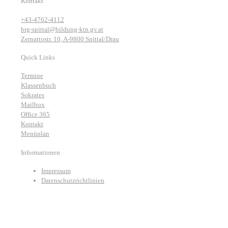
Kontakt
+43-4762-4112
brg-spittal@bildung-ktn.gv.at
Zernattostr. 10, A-9800 Spittal/Drau
Quick Links
Termine
Klassenbuch
Sokrates
Mailbox
Office 365
Kontakt
Menüplan
Informationen
Impressum
Datenschutzrichtlinien