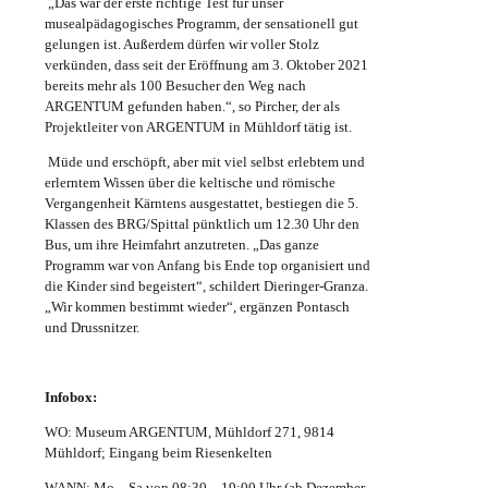
„Das war der erste richtige Test für unser
musealpädagogisches Programm, der sensationell gut
gelungen ist. Außerdem dürfen wir voller Stolz
verkünden, dass seit der Eröffnung am 3. Oktober 2021
bereits mehr als 100 Besucher den Weg nach
ARGENTUM gefunden haben.“, so Pircher, der als
Projektleiter von ARGENTUM in Mühldorf tätig ist.
Müde und erschöpft, aber mit viel selbst erlebtem und
erlerntem Wissen über die keltische und römische
Vergangenheit Kärntens ausgestattet, bestiegen die 5.
Klassen des BRG/Spittal pünktlich um 12.30 Uhr den
Bus, um ihre Heimfahrt anzutreten. „Das ganze
Programm war von Anfang bis Ende top organisiert und
die Kinder sind begeistert“, schildert Dieringer-Granza.
„Wir kommen bestimmt wieder“, ergänzen Pontasch
und Drussnitzer.
Infobox:
WO: Museum ARGENTUM, Mühldorf 271, 9814
Mühldorf; Eingang beim Riesenkelten
WANN: Mo – Sa von 08:30 – 19:00 Uhr (ab Dezember