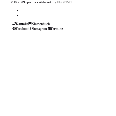
©
BG|BRG porcia - Webwork by
EGGER-IT
Kontakt
Klassenbuch
Facebook
Instagram
Termine