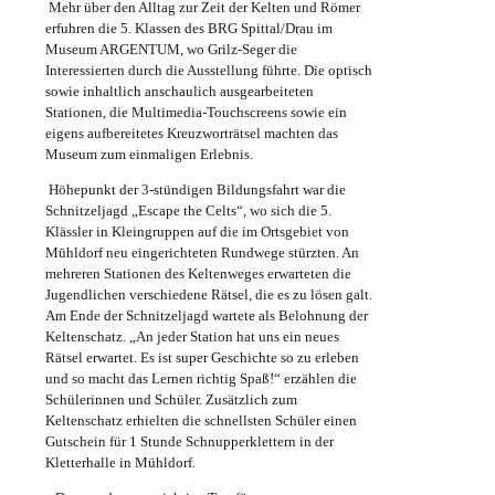
Mehr über den Alltag zur Zeit der Kelten und Römer
erfuhren die 5. Klassen des BRG Spittal/Drau im
Museum ARGENTUM, wo Grilz-Seger die
Interessierten durch die Ausstellung führte. Die optisch
sowie inhaltlich anschaulich ausgearbeiteten
Stationen, die Multimedia-Touchscreens sowie ein
eigens aufbereitetes Kreuzworträtsel machten das
Museum zum einmaligen Erlebnis.
Höhepunkt der 3-stündigen Bildungsfahrt war die
Schnitzeljagd „Escape the Celts“, wo sich die 5.
Klässler in Kleingruppen auf die im Ortsgebiet von
Mühldorf neu eingerichteten Rundwege stürzten. An
mehreren Stationen des Keltenweges erwarteten die
Jugendlichen verschiedene Rätsel, die es zu lösen galt.
Am Ende der Schnitzeljagd wartete als Belohnung der
Keltenschatz. „An jeder Station hat uns ein neues
Rätsel erwartet. Es ist super Geschichte so zu erleben
und so macht das Lernen richtig Spaß!“ erzählen die
Schülerinnen und Schüler. Zusätzlich zum
Keltenschatz erhielten die schnellsten Schüler einen
Gutschein für 1 Stunde Schnupperklettern in der
Kletterhalle in Mühldorf.