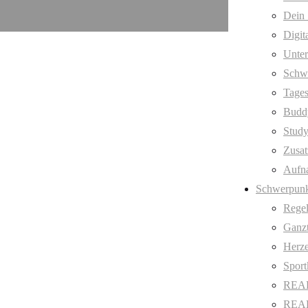
Dein 
Digit
Unter
Schw
Tages
Budd
Stud
Zusat
Aufn
Schwerpunk
Regel
Ganzt
Herze
Sport
REAL
REAL 