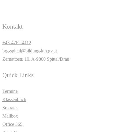
Kontakt
+43-4762-4112
brg-spittal@bildung-ktn.gv.at
Zernattostr. 10, A-9800 Spittal/Drau
Quick Links
Termine
Klassenbuch
Sokrates
Mailbox
Office 365