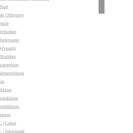
Start
ale Offensive
stufe
erpunkte
betreuung
yGuards
yBuddies
zangebote
ahmeprüfung
te
klasse
agsklasse
nsbildung
klasse
 | Labor
| Informatik