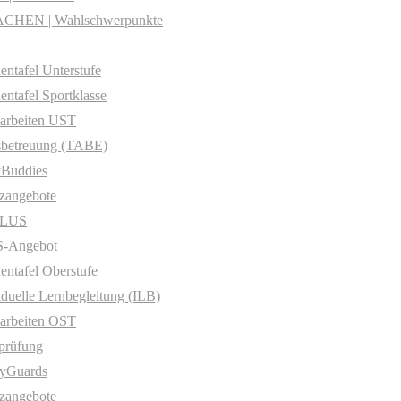
CHEN | Wahlschwerpunkte
entafel Unterstufe
entafel Sportklasse
arbeiten UST
sbetreuung (TABE)
yBuddies
zangebote
PLUS
-Angebot
entafel Oberstufe
iduelle Lernbegleitung (ILB)
arbeiten OST
prüfung
yGuards
zangebote