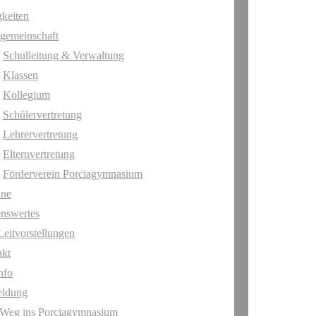
keiten
gemeinschaft
Schulleitung & Verwaltung
Klassen
Kollegium
Schülervertretung
Lehrervertretung
Elternvertretung
Förderverein Porciagymnasium
ine
nswertes
Leitvorstellungen
akt
nfo
ldung
 Weg ins Porciagymnasium