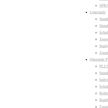
SPRA
Unterstufe
Stund
Stund
Schul
Tage
Stud
Zusat
Oberstufe 
PLUS
Stund
Indiv
Schul
Reife
Budd
Zusat