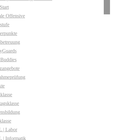
Start
ale Offensive
stufe
erpunkte
betreuung
yGuards
yBuddies
zangebote
ahmeprüfung
te
klasse
agsklasse
nsbildung
klasse
 | Labor
| Informatik