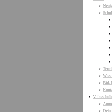
Neuig
Schul
Term
Wisse
Päd. 
Kont
Volksschuli
Anme
Dein