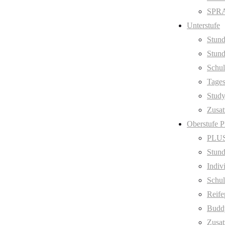
SPRA
Unterstufe
Stund
Stund
Schul
Tage
Stud
Zusat
Oberstufe 
PLUS
Stund
Indiv
Schul
Reife
Budd
Zusat