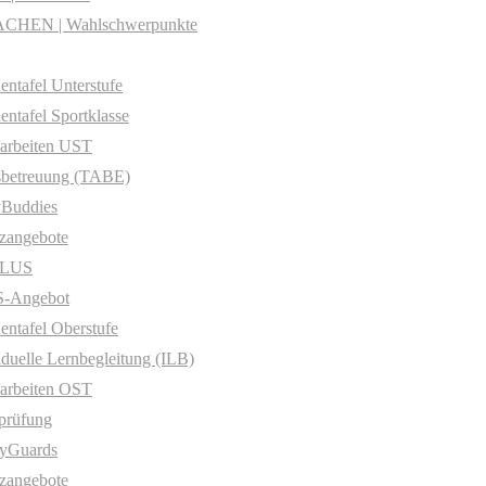
CHEN | Wahlschwerpunkte
entafel Unterstufe
entafel Sportklasse
arbeiten UST
sbetreuung (TABE)
yBuddies
zangebote
PLUS
-Angebot
entafel Oberstufe
iduelle Lernbegleitung (ILB)
arbeiten OST
prüfung
yGuards
zangebote