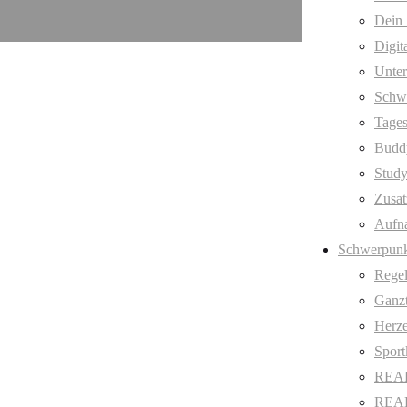
Dein 
Digit
Unter
Schw
Tages
Budd
Stud
Zusat
Aufn
Schwerpunk
Regel
Ganzt
Herze
Sport
REAL
REAL 