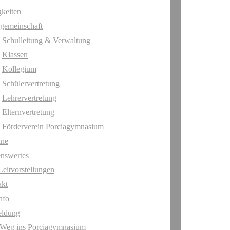
keiten
gemeinschaft
Schulleitung & Verwaltung
Klassen
Kollegium
Schülervertretung
Lehrervertretung
Elternvertretung
Förderverein Porciagymnasium
ine
nswertes
Leitvorstellungen
akt
nfo
ldung
 Weg ins Porciagymnasium