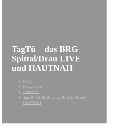
TagTü – das BRG
Spittal/Drau LIVE
und HAUTNAH
Home
Neuigkeiten
Allgemein
TagTü – das BRG Spittal/Drau LIVE und
HAUTNAH