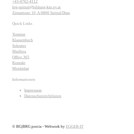
+43-4762-4112
brg-spittal@bildung-ktn.gv.at
Zernattostr. 10, A-9800 Spittal/Drau
Quick Links
Termine
Klassenbuch
Sokrates
Mailbox
Office 365
Kontakt
Menüplan
Informationen
Impressum
Datenschutzrichtlinien
©
BG|BRG porcia - Webwork by
EGGER-IT