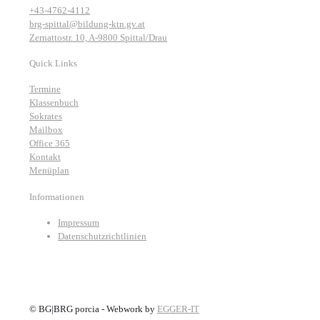
+43-4762-4112
brg-spittal@bildung-ktn.gv.at
Zernattostr. 10, A-9800 Spittal/Drau
Quick Links
Termine
Klassenbuch
Sokrates
Mailbox
Office 365
Kontakt
Menüplan
Informationen
Impressum
Datenschutzrichtlinien
©
BG|BRG porcia - Webwork by
EGGER-IT