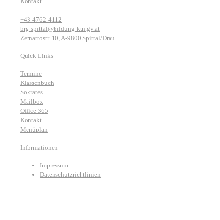
Kontakt
+43-4762-4112
brg-spittal@bildung-ktn.gv.at
Zernattostr. 10, A-9800 Spittal/Drau
Quick Links
Termine
Klassenbuch
Sokrates
Mailbox
Office 365
Kontakt
Menüplan
Informationen
Impressum
Datenschutzrichtlinien