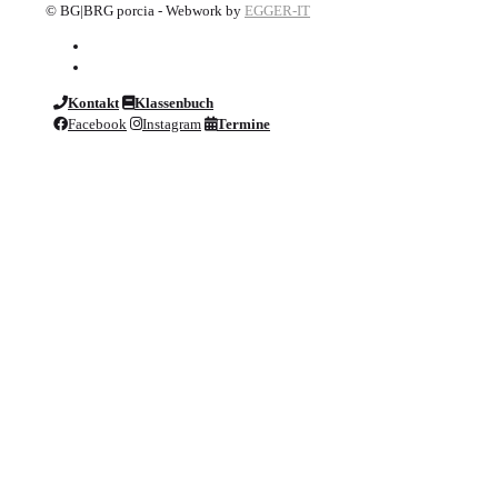
©
BG|BRG porcia - Webwork by
EGGER-IT
Kontakt
Klassenbuch
Facebook
Instagram
Termine