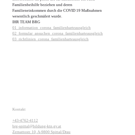
Familienbeihilfe beziehen und deren
Familieneinkommen durch die COVID 19 Maßnahmen
wesentlich geschmälert wurde.
IHR TEAM BRG
01_information_corona_familienharteausgleich
02_formular_ansuchen_corona_familienharteausgleich
03_richtlinien_corona_familienharteausgleich
Kontakt
+43-4762-4112
brg-spittal@bildung-ktn.gv.at
Zernattostr. 10, A-9800 Spittal/Drau