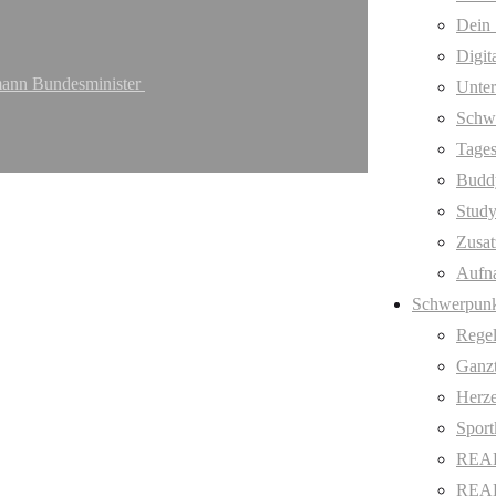
Dein 
Digit
ßmann Bundesminister
Unter
Schw
Tages
Budd
Stud
Zusat
Aufn
Schwerpunk
Regel
Ganzt
Herze
Sport
REAL
REAL 