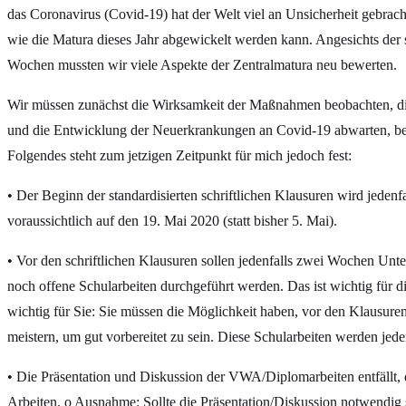
das Coronavirus (Covid-19) hat der Welt viel an Unsicherheit gebracht
wie die Matura dieses Jahr abgewickelt werden kann. Angesichts de
Wochen mussten wir viele Aspekte der Zentralmatura neu bewerten.
Wir müssen zunächst die Wirksamkeit der Maßnahmen beobachten, di
und die Entwicklung der Neuerkrankungen an Covid-19 abwarten, b
Folgendes steht zum jetzigen Zeitpunkt für mich jedoch fest:
• Der Beginn der standardisierten schriftlichen Klausuren wird jeden
voraussichtlich auf den 19. Mai 2020 (statt bisher 5. Mai).
• Vor den schriftlichen Klausuren sollen jedenfalls zwei Wochen Unterri
noch offene Schularbeiten durchgeführt werden. Das ist wichtig für d
wichtig für Sie: Sie müssen die Möglichkeit haben, vor den Klausuren
meistern, um gut vorbereitet zu sein. Diese Schularbeiten werden jede
• Die Präsentation und Diskussion der VWA/Diplomarbeiten entfällt, di
Arbeiten. o Ausnahme: Sollte die Präsentation/Diskussion notwendig 