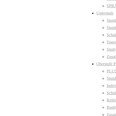
SPRA
Unterstufe
Stund
Stund
Schul
Tage
Stud
Zusat
Oberstufe 
PLUS
Stund
Indiv
Schul
Reife
Budd
Zusat