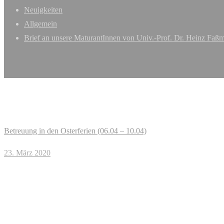
Neuigkeiten
Allgemein
Brief an unsere MaturantInnen von Univ.-Prof. Dr. Heinz Fa
Betreuung in den Osterferien (06.04 – 10.04)
23. März 2020