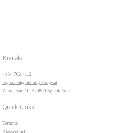
Kontakt
+43-4762-4112
brg-spittal@bildung-ktn.gv.at
Zernattostr. 10, A-9800 Spittal/Drau
Quick Links
Termine
Klassenbuch