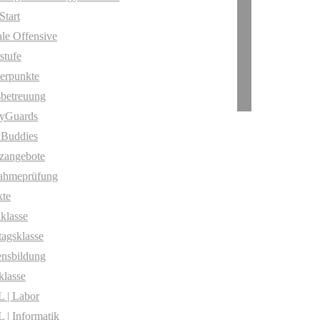
Start
ale Offensive
stufe
erpunkte
betreuung
yGuards
yBuddies
zangebote
ahmeprüfung
te
klasse
agsklasse
nsbildung
klasse
 | Labor
| Informatik