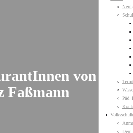
Neuig
Schul
turantInnen von
Term
inz Faßmann
Wisse
Päd. 
Kont
Volksschuli
Anme
Dein