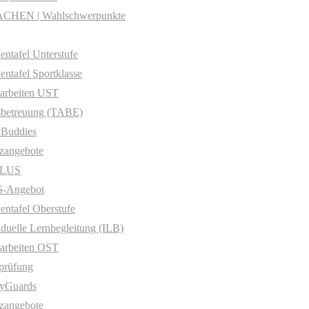
CHEN | Wahlschwerpunkte
entafel Unterstufe
entafel Sportklasse
arbeiten UST
sbetreuung (TABE)
yBuddies
zangebote
PLUS
-Angebot
entafel Oberstufe
iduelle Lernbegleitung (ILB)
arbeiten OST
prüfung
yGuards
zangebote