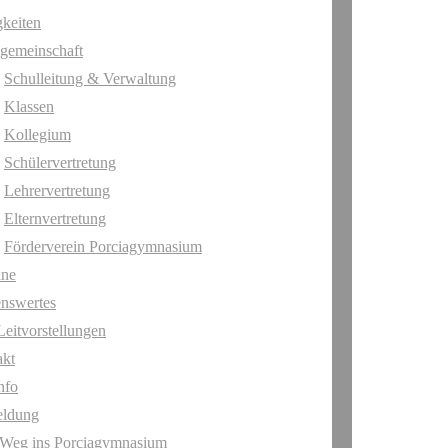
keiten
gemeinschaft
Schulleitung & Verwaltung
Klassen
Kollegium
Schülervertretung
Lehrervertretung
Elternvertretung
Förderverein Porciagymnasium
ine
nswertes
Leitvorstellungen
akt
nfo
ldung
 Weg ins Porciagymnasium