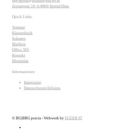
brg-spittal@bildung-ktn.gv.at
Zernattostr. 10, A-9800 Spittal/Drau
Quick Links
Termine
Klassenbuch
Sokrates
Mailbox
Office 365
Kontakt
Menüplan
Informationen
Impressum
Datenschutzrichtlinien
©
BG|BRG porcia - Webwork by
EGGER-IT