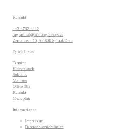
Kontakt
+43-4762-4112
brg-spittal@bildung-ktn.gv.at
Zernattostr. 10, A-9800 Spittal/Drau
Quick Links
Termine
Klassenbuch
Sokrates
Mailbox
Office 365
Kontakt
Menüplan
Informationen
Impressum
Datenschutzrichtlinien