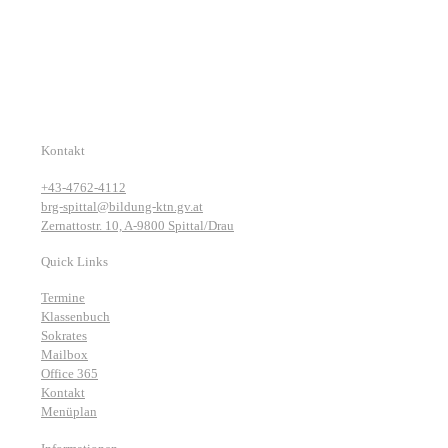
Kontakt
+43-4762-4112
brg-spittal@bildung-ktn.gv.at
Zernattostr. 10, A-9800 Spittal/Drau
Quick Links
Termine
Klassenbuch
Sokrates
Mailbox
Office 365
Kontakt
Menüplan