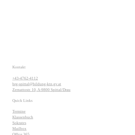
Kontakt
+43-4762-4112
brg-spittal@bildung-ktn.gv.at
Zernattostr. 10, A-9800 Spittal/Drau
Quick Links
Termine
Klassenbuch
Sokrates
Mailbox
Office 365