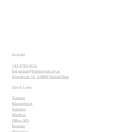
Kontakt
+43-4762-4112
brg-spittal@bildung-ktn.gv.at
Zernattostr. 10, A-9800 Spittal/Drau
Quick Links
Termine
Klassenbuch
Sokrates
Mailbox
Office 365
Kontakt
Menüplan