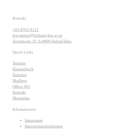
Kontakt
+43-4762-4112
brg-spittal@bildung-ktn.gv.at
Zernattostr. 10, A-9800 Spittal/Drau
Quick Links
Termine
Klassenbuch
Sokrates
Mailbox
Office 365
Kontakt
Menüplan
Informationen
Impressum
Datenschutzrichtlinien