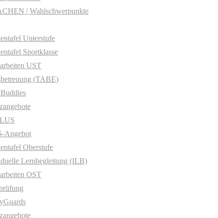
CHEN | Wahlschwerpunkte
entafel Unterstufe
entafel Sportklasse
arbeiten UST
sbetreuung (TABE)
yBuddies
zangebote
PLUS
-Angebot
entafel Oberstufe
iduelle Lernbegleitung (ILB)
arbeiten OST
prüfung
yGuards
zangebote