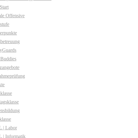
Start
ale Offensive
stufe
erpunkte
betreuung
yGuards
yBuddies
zangebote
ahmeprüfung
te
klasse
agsklasse
nsbildung
klasse
 | Labor
| Informatik