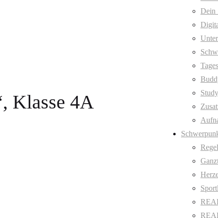
Dein 
Digit
Unter
Schw
Tages
Budd
Stud
, Klasse 4A
Zusat
Aufn
Schwerpunk
Regel
Ganzt
Herze
Sport
REAL
REAL 