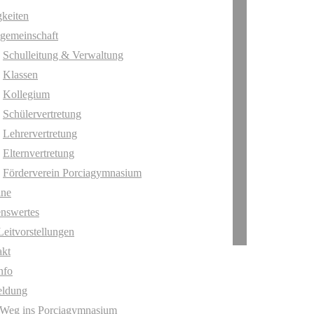
keiten
gemeinschaft
Schulleitung & Verwaltung
Klassen
Kollegium
Schülervertretung
Lehrervertretung
Elternvertretung
Förderverein Porciagymnasium
ine
nswertes
Leitvorstellungen
akt
nfo
ldung
 Weg ins Porciagymnasium