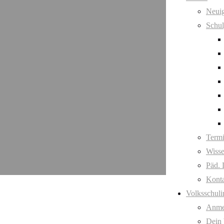
Neuig
Schul
Term
Wisse
Päd. 
Kont
Volksschuli
Anme
Dein