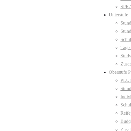
SPRA
Unterstufe
Stund
Stund
Schul
Tage
Stud
Zusat
Oberstufe 
PLUS
Stund
Indiv
Schul
Reife
Budd
Zusat