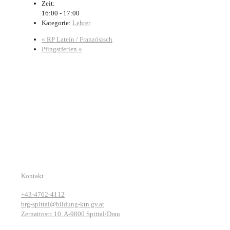
Zeit:
16:00 - 17:00
Kategorie:
Lehrer
«
RP Latein / Französisch
Pfingstferien
»
Kontakt
+43-4762-4112
brg-spittal@bildung-ktn.gv.at
Zernattostr. 10, A-9800 Spittal/Drau